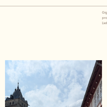
Gig
pro
Lie