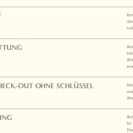
F
Kom
den
ha
ATTUNG
Au
lok
Was
erw
HECK-OUT OHNE SCHLÜSSEL
Dan
au
War
UNG
Aut
für
Dam