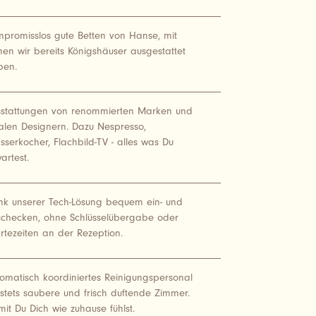
promisslos gute Betten von Hanse, mit
en wir bereits Königshäuser ausgestattet
ben.
sstattungen von renommierten Marken und
alen Designern. Dazu Nespresso,
serkocher, Flachbild-TV - alles was Du
artest.
k unserer Tech-Lösung bequem ein- und
schecken, ohne Schlüsselübergabe oder
tezeiten an der Rezeption.
omatisch koordiniertes Reinigungspersonal
 stets saubere und frisch duftende Zimmer.
it Du Dich wie zuhause fühlst.